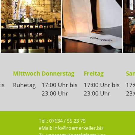
Mittwoch
Donnerstag
Freitag
Sa
is
Ruhetag
17:00 Uhr bis
17:00 Uhr bis
17:
23:00 Uhr
23:00 Uhr
23:
Tel.: 07634 / 55 23 79
eMail:
info@roemerkeller.biz