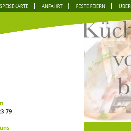
SPEISEKARTE
ANFAHRT
FESTE FEIERN
ÜBER
en
23 79
 uns